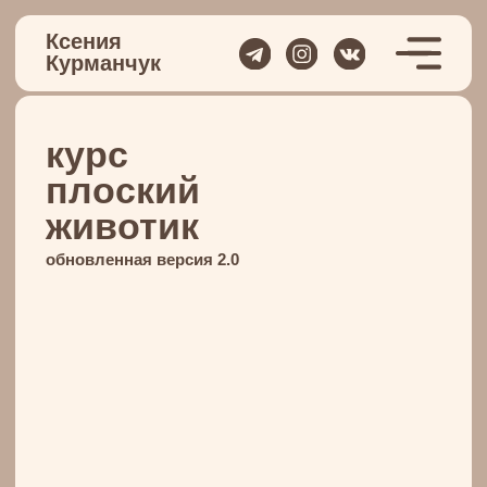
Ксения
Курманчук
курс
плоский
животик
обновленная версия 2.0
При
для
- О