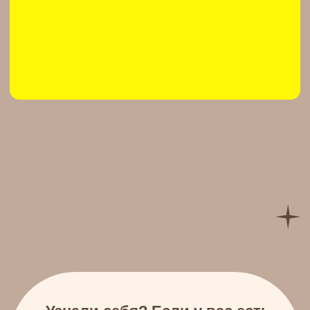
1 тип - живот
2 тип - живот
выпирает
выпирает
снизу в виде
по всей площади
шарика
"беременная
или валика
осанка"
Женщинам/девушкам
Живот все никак не уходит,
хотя давно тренируетесь или
только начинаете - в этом курсе
я дам вам БАЗУ, которая
поможет правильно работать с
дыханием, осанкой; включать
мышцы пресса и кора в работу