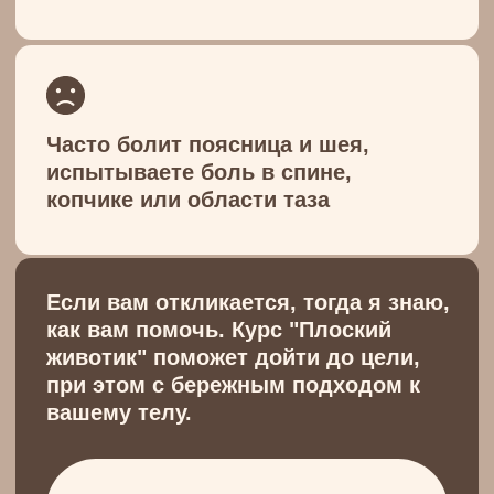
Оборудование
1
Коврик для фитнеса
2
Эластичная лента (120-200см) она
потребуется не для всех
тренировок
3
Мягкий мяч для пилатеса (диаметр
25 см) можно заменить полотенцем