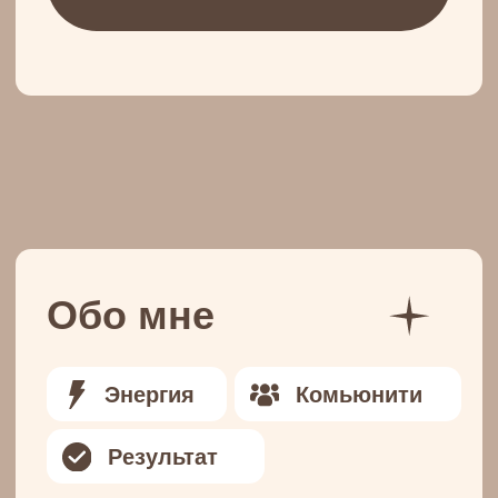
Результат
Привет, меня зовут Ксения
- я
создатель онлайн курсов по
фитнесу для девушек. Я
квалифицированный нутрициолог и
тренер в области фитнеса:
- Общий стаж работы больше
8 лет
в сфере фитнеса
- 4 года из них проработала с
девушками от
16 до 60 лет
в
офлайн, благодаря чему создала
свой собственный подход к
тренировкам и питанию
- 4 года онлайн занятий и
12 000
девушек
, с которыми
я прошла весь путь преображения
вместе