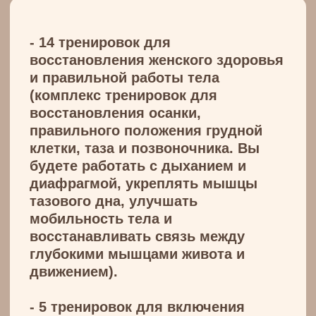
Служба заботы
ksenia.kurmanchuk@yandex.ru