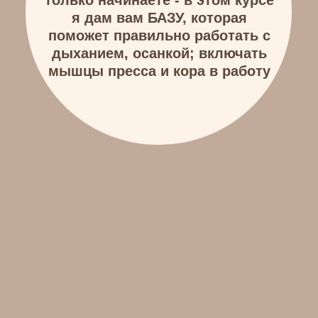
полученной БАЗЫ вы сможете
добавлять все эти движения в
любую тренировку (даже если
начнете ходить в спортзал)
Хотите начать восстановление
после естественных родов или КС,
но не знаете с чего начать
Часто болит поясница и шея,
испытываете боль в спине,
копчике или области таза