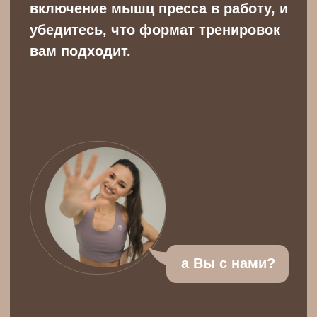
-
14 тренировок для
восстановления женского здоровья
и правильной работы тела
(к
омплекс тренировок для
восстановления осанки,
правильного положения грудной
клетки, таза и позвоночника. Вы
будете работать с дыханием и
диафрагмой, укреплять мышцы
тазового дна, улучшать
мобильность тела и
восстанавливать связь между
глубокими мышцами живота и
движением).
-
5 тренировок для включения
внутренних мышц живота в работу
( тренировки для активации
глубоких мышц пресса, укрепления
внутреннего корсета, улучшения
стабильности тела и правильного
взаимодействия мышц живота,
дыхания и тазового дна).