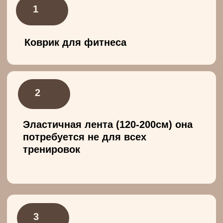
До / после
весь курс одобрен
врачами и проверен мною
лично