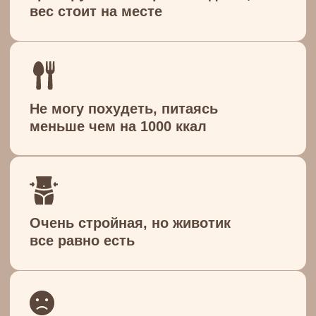
можем справиться с этой
проблемой. В Антицеллюлитном
марафоне мы совершенствуемся и
двигаемся к своей цели!
а Вы с нами?
Скачать программу курса