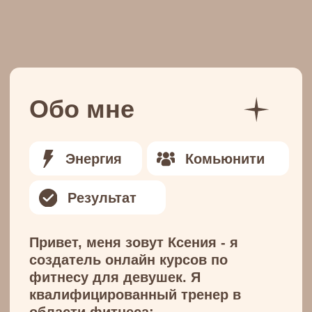
создатель онлайн курсов по
фитнесу для девушек. Я
квалифицированный тренер в
области фитнеса:
- Общий стаж работы больше
8 лет
в сфере фитнеса
- 4 года из них проработала с
девушками от
16 до 60 лет
в
офлайн, благодаря чему создала
свой собственный подход к
тренировкам и питанию
- 4 года онлайн занятий и
12 000
девушек
, с которыми
я прошла весь путь преображения
вместе