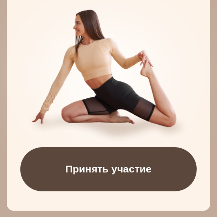
Принять участие
Обо мне
Энергия
Комьюнити
Результат
Привет, меня зовут Ксения
- я