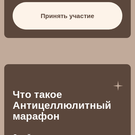
- 3 видео-лекций о питании
- Видео-инструкции
антицеллюлитных процедур (для
здоровых людей и тех, у кого есть
варикозное расширение вен)
- Гайд "Считаем калории"
- Книга рецептов (+вегетарианский
сборник) с рассчитанным калоражем
- Видео - инструкции
Антицеллюлитного тейпирования,
тейпирования при диастазе
Доступ на 2 месяца