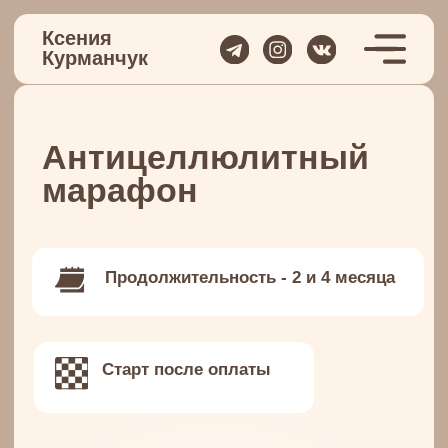
Ксения
Курманчук
Антицеллюлитный
марафон
При
для
Продолжительность - 2 и 4 месяца
- О
Старт после оплаты