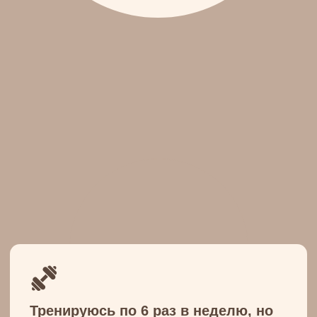
Что такое
Антицеллюлитный
марафон
Давайте сразу определимся:
целлюлит — это нормально, по
разным данным, с ним
сталкиваются от 85 до 90% женщин.
Но целлюлит может выглядеть по-
разному. Если Вы из тех, кому
пресловутая «апельсиновая корка»
доставляет дискомфорт, в этом
марафоне я расскажу, как мы