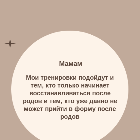
Итак сильно похудела, но
целлюлит все равно заметен
Постоянно худею, но срываюсь
и снова набираю
Если вам откликается, тогда я
знаю, как вам помочь.
Антицеллюлитный марафон
поможет дойти до цели, при этом
без срывов.
Принять участие