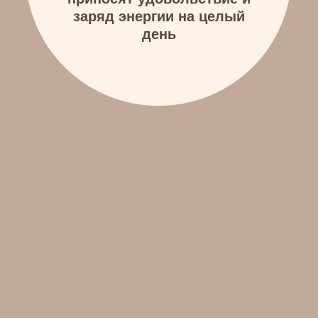
Тренируюсь по 6 раз в неделю, но
вес стоит на месте
Не могу похудеть, питаясь
меньше чем на 1000 ккал
Очень стройная, но животик
все равно есть